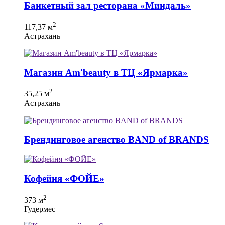
Банкетный зал ресторана «Миндаль»
2
117,37 м
Астрахань
Магазин Am'beauty в ТЦ «Ярмарка»
2
35,25 м
Астрахань
Брендинговое агенство BAND of BRANDS
Кофейня «ФОЙЕ»
2
373 м
Гудермес