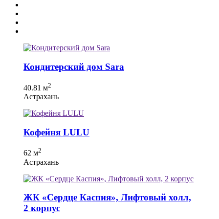
Кондитерский дом Sara
2
40.81 м
Астрахань
Кофейня LULU
2
62 м
Астрахань
ЖК «Сердце Каспия», Лифтовый холл,
2 корпус